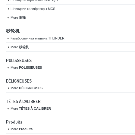
Шпиндели ограничителей SQS
Шпиндели калибраторы MCS
More
主轴
砂轮机
Калибровочная машина THUNDER
More
砂轮机
POLISSEUSES
More
POLISSEUSES
DÉLIGNEUSES
More
DÉLIGNEUSES
TÊTES À CALIBRER
More
TÊTES À CALIBRER
Produits
More
Produits