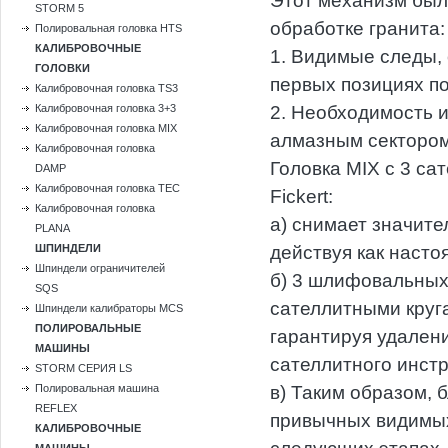
Этот механизм был
STORM 5
обработке гранита:
Полировальная головка HTS
КАЛИБРОВОЧНЫЕ
1. Видимые следы,
ГОЛОВКИ
первых позициях п
Калибровочная головка TS3
Калибровочная головка 3+3
2. Необходимость и
Калибровочная головка MIX
алмазным сектором 
Калибровочная головка
Головка MIX с 3 с
DAMP
Калибровочная головка TEC
Fickert:
Калибровочная головка
а) снимает значит
PLANA
ШПИНДЕЛИ
действуя как насто
Шпиндели ограничителей
б) 3 шлифовальных 
SQS
сателлитными круга
Шпиндели калибраторы MCS
ПОЛИРОВАЛЬНЫЕ
гарантируя удален
МАШИНЫ
сателлитного инст
STORM СЕРИЯ LS
Полировальная машина
в) Таким образом, 
REFLEX
привычных видимых
КАЛИБРОВОЧНЫЕ