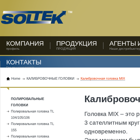
КОМПАНИЯ
ПРОДУКЦИЯ
АГЕНТЫ 
профиль
ПРОДУКЦИЯ
Наши дистрибьюте
КОНТАКТЫ
Где мы находимся
Home
КАЛИБРОВОЧНЫЕ ГОЛОВКИ
Калибровочная головка MIX
Калибровоч
ПОЛИРОВАЛЬНЫЕ
ГОЛОВКИ
Полировальная головка TL
Головка MIX – это
104/105/106
3 сателлитным кру
Полировальная головка TL
155
одновременно.
Полировальная головка