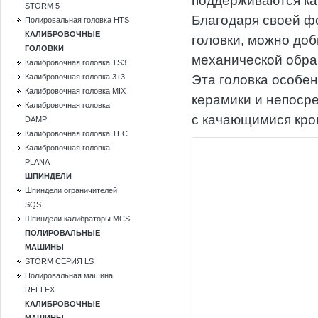
поддерживаются ка
STORM 5
Благодаря своей ф
Полировальная головка HTS
КАЛИБРОВОЧНЫЕ
головки, можно доб
ГОЛОВКИ
механической обраб
Калибровочная головка TS3
Калибровочная головка 3+3
Эта головка особен
Калибровочная головка MIX
керамики и непоср
Калибровочная головка
с качающимися кр
DAMP
Калибровочная головка TEC
Калибровочная головка
PLANA
ШПИНДЕЛИ
Шпиндели ограничителей
SQS
Шпиндели калибраторы MCS
ПОЛИРОВАЛЬНЫЕ
МАШИНЫ
STORM СЕРИЯ LS
Полировальная машина
REFLEX
КАЛИБРОВОЧНЫЕ