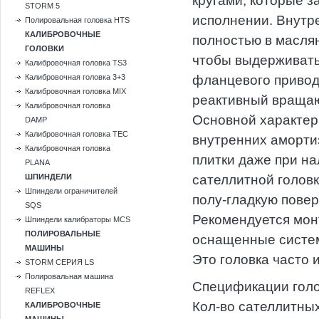
кругами, которые 
STORM 5
исполнении. Внутр
Полировальная головка HTS
КАЛИБРОВОЧНЫЕ
полностью в масля
ГОЛОВКИ
чтобы выдерживать
Калибровочная головка TS3
Калибровочная головка 3+3
фланцевого привод
Калибровочная головка MIX
реактивный вращаю
Калибровочная головка
Основной характер
DAMP
Калибровочная головка TEC
внутренних аморти
Калибровочная головка
плитки даже при н
PLANA
ШПИНДЕЛИ
сателлитной голов
Шпиндели ограничителей
полу-гладкую пове
SQS
Рекомендуется мон
Шпиндели калибраторы MCS
ПОЛИРОВАЛЬНЫЕ
оснащенные систе
МАШИНЫ
Это головка часто 
STORM СЕРИЯ LS
Полировальная машина
Спецификации голо
REFLEX
Кол-во сателлитны
КАЛИБРОВОЧНЫЕ