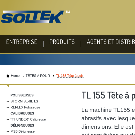
ENTREPRISE
PRODUITS
AGENTS ET DISTRI
Home
TÊTES À POLIR
TL 155 Tête à polir
TL 155 Tête à p
POLISSEUSES
STORM SERIE LS
REFLEX Polisseuse
La machine TL155 est
CALIBREUSES
abrasifs avec lesque
“THUNDER” Calibreuse
DÉLIGNEUSES
dimensions. Elle est
MSB Déligneuse