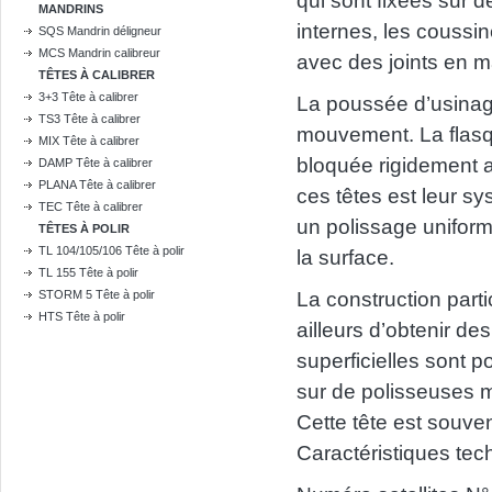
qui sont fixées sur 
MANDRINS
internes, les coussi
SQS Mandrin déligneur
MCS Mandrin calibreur
avec des joints en m
TÊTES À CALIBRER
3+3 Tête à calibrer
La poussée d’usinage
TS3 Tête à calibrer
mouvement. La flasqu
MIX Tête à calibrer
bloquée rigidement 
DAMP Tête à calibrer
PLANA Tête à calibrer
ces têtes est leur sy
TEC Tête à calibrer
un polissage unifor
TÊTES À POLIR
TL 104/105/106 Tête à polir
la surface.
TL 155 Tête à polir
STORM 5 Tête à polir
La construction part
HTS Tête à polir
ailleurs d’obtenir de
superficielles sont po
sur de polisseuses 
Cette tête est souve
Caractéristiques te