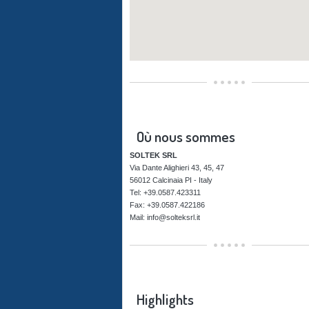
Où nous sommes
SOLTEK SRL
Via Dante Alighieri 43, 45, 47
56012 Calcinaia PI - Italy
Tel: +39.0587.423311
Fax: +39.0587.422186
Mail: info@solteksrl.it
Highlights