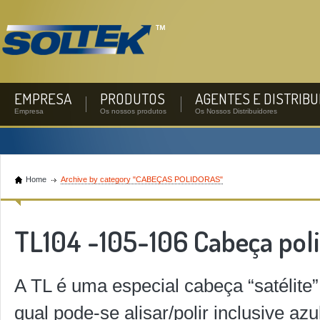
EMPRESA
PRODUTOS
AGENTES E DISTRIB
Empresa
Os nossos produtos
Os Nossos Distribuidores
Home
Archive by category "CABEÇAS POLIDORAS"
TL104 -105-106 Cabeça pol
A TL é uma especial cabeça “satélite”
qual pode-se alisar/polir inclusive a