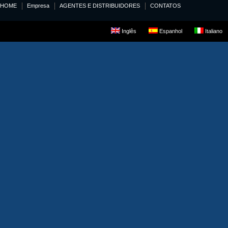
HOME
Empresa
AGENTES E DISTRIBUIDORES
CONTATOS
Inglês
Espanhol
Italiano