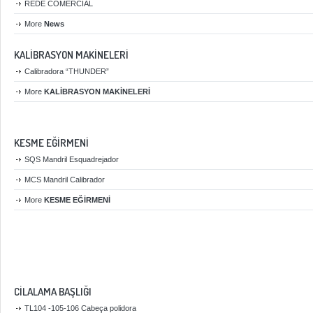
REDE COMERCIAL
More
News
KALİBRASYON MAKİNELERİ
Calibradora “THUNDER”
More
KALİBRASYON MAKİNELERİ
KESME EĞİRMENİ
SQS Mandril Esquadrejador
MCS Mandril Calibrador
More
KESME EĞİRMENİ
CİLALAMA BAŞLIĞI
TL104 -105-106 Cabeça polidora