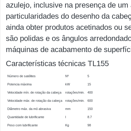
azulejo, inclusive na presença de u
particularidades do desenho da cabe
ainda obter produtos acetinados ou s
são polidas e os ângulos arredonda
máquinas de acabamento de superfíc
Características técnicas TL155
Número de satélites
Nº
5
Potencia máxima
kW
15
Velocidade mín. de rotação da cabeça
rotações/min.
400
Velocidade máx. de rotação da cabeça
rotações/min.
600
Diâmetro máx. da mó abrasiva
mm
150
Quantidade de lubrificante
l
8.7
Peso com lubrificante
Kg
98