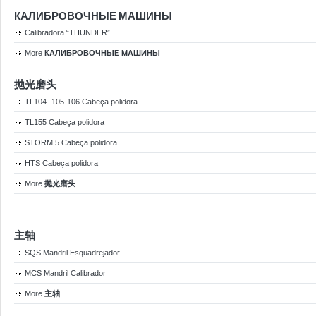
КАЛИБРОВОЧНЫЕ МАШИНЫ
Calibradora “THUNDER”
More
КАЛИБРОВОЧНЫЕ МАШИНЫ
抛光磨头
TL104 -105-106 Cabeça polidora
TL155 Cabeça polidora
STORM 5 Cabeça polidora
HTS Cabeça polidora
More
抛光磨头
主轴
SQS Mandril Esquadrejador
MCS Mandril Calibrador
More
主轴