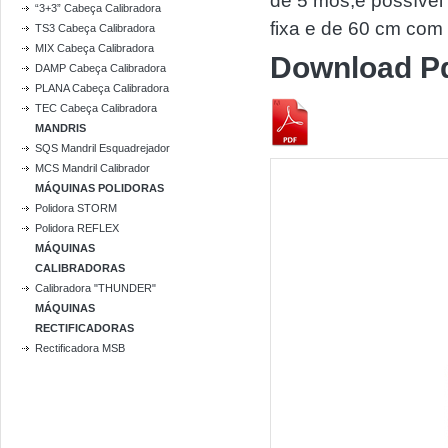
de 5 mós,é possível 
“3+3” Cabeça Calibradora
fixa e de 60 cm com
TS3 Cabeça Calibradora
MIX Cabeça Calibradora
Download P
DAMP Cabeça Calibradora
PLANA Cabeça Calibradora
TEC Cabeça Calibradora
MANDRIS
SQS Mandril Esquadrejador
MCS Mandril Calibrador
MÁQUINAS POLIDORAS
Polidora STORM
Polidora REFLEX
MÁQUINAS
CALIBRADORAS
Calibradora "THUNDER"
MÁQUINAS
RECTIFICADORAS
Rectificadora MSB