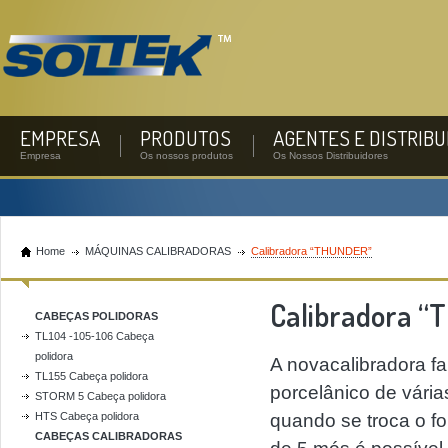
EMPRESA
PRODUTOS
AGENTES E DISTRIB
Empresa
Os nossos produtos
Os Nossos Distribuidores
Home
MÁQUINAS CALIBRADORAS
Calibradora “THUNDER”
Calibradora 
CABEÇAS POLIDORAS
TL104 -105-106 Cabeça
polidora
A novacalibradora f
TL155 Cabeça polidora
porcelânico de vári
STORM 5 Cabeça polidora
HTS Cabeça polidora
quando se troca o f
CABEÇAS CALIBRADORAS