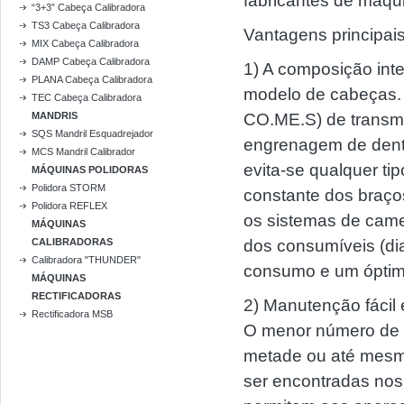
fabricantes de máqu
“3+3” Cabeça Calibradora
TS3 Cabeça Calibradora
Vantagens principai
MIX Cabeça Calibradora
DAMP Cabeça Calibradora
1) A composição int
PLANA Cabeça Calibradora
modelo de cabeças. 
TEC Cabeça Calibradora
MANDRIS
CO.ME.S) de transmi
SQS Mandril Esquadrejador
engrenagem de dente
MCS Mandril Calibrador
evita-se qualquer ti
MÁQUINAS POLIDORAS
Polidora STORM
constante dos braço
Polidora REFLEX
os sistemas de came
MÁQUINAS
CALIBRADORAS
dos consumíveis (d
Calibradora "THUNDER"
consumo e um óptim
MÁQUINAS
RECTIFICADORAS
2) Manutenção fácil
Rectificadora MSB
O menor número de p
metade ou até mesm
ser encontradas nos