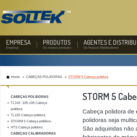
EMPRESA
PRODUTOS
AGENTES E DISTRIB
Empresa
Os nossos produtos
Os Nossos Distribuidores
Home
CABEÇAS POLIDORAS
STORM 5 Cabeça polidora
STORM 5 Cabeç
CABEÇAS POLIDORAS
TL104 -105-106 Cabeça
polidora
Cabeça polidora de 
TL155 Cabeça polidora
polidoras seja mult
STORM 5 Cabeça polidora
HTS Cabeça polidora
São adquiridas não 
CABEÇAS CALIBRADORAS