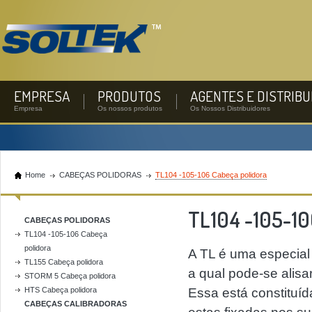
EMPRESA
PRODUTOS
AGENTES E DISTRIB
Empresa
Os nossos produtos
Os Nossos Distribuidores
Home
CABEÇAS POLIDORAS
TL104 -105-106 Cabeça polidora
TL104 -105-10
CABEÇAS POLIDORAS
TL104 -105-106 Cabeça
polidora
A TL é uma especial 
TL155 Cabeça polidora
a qual pode-se alisa
STORM 5 Cabeça polidora
HTS Cabeça polidora
Essa está constituíd
CABEÇAS CALIBRADORAS