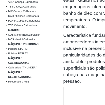
estas fixadas nos su
“3+3” Cabeça Calibradora
engrenagens interna
TS3 Cabeça Calibradora
MIX Cabeça Calibradora
banho de óleo com v
DAMP Cabeça Calibradora
temperaturas. O imp
PLANA Cabeça Calibradora
TEC Cabeça Calibradora
movimento.
MANDRIS
Característica fund
SQS Mandril Esquadrejador
MCS Mandril Calibrador
amortecedores inter
MÁQUINAS POLIDORAS
inclusive na presen
Polidora STORM
Polidora REFLEX
particularidades do
MÁQUINAS
ainda obter produto
CALIBRADORAS
superficiais são po
Calibradora "THUNDER"
MÁQUINAS
cabeça nas máquina
RECTIFICADORAS
pressão.
Rectificadora MSB