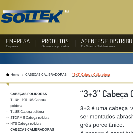
EMPRESA
PRODUTOS
AGENTES E DISTRIB
Empresa
Os nossos produtos
Os Nossos Distribuidores
Home
CABEÇAS CALIBRADORAS
“3+3” Cabeça Calibradora
“3+3” Cabeça 
CABEÇAS POLIDORAS
TL104 -105-106 Cabeça
polidora
3+3 é uma cabeça ra
TL155 Cabeça polidora
ser montados abrasiv
STORM 5 Cabeça polidora
HTS Cabeça polidora
grés porcelânico.
CABEÇAS CALIBRADORAS