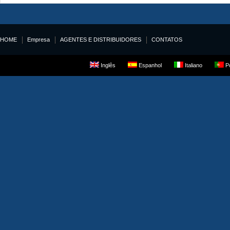
HOME
Empresa
AGENTES E DISTRIBUIDORES
CONTATOS
Inglês
Espanhol
Italiano
Po