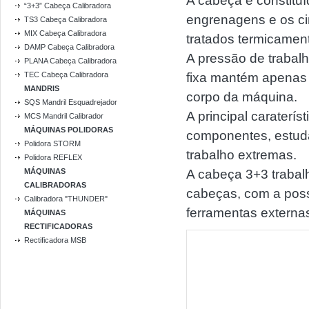
A cabeça é constituí
“3+3” Cabeça Calibradora
engrenagens e os ci
TS3 Cabeça Calibradora
MIX Cabeça Calibradora
tratados termicamen
DAMP Cabeça Calibradora
A pressão de trabal
PLANA Cabeça Calibradora
TEC Cabeça Calibradora
fixa mantém apenas 
MANDRIS
corpo da máquina.
SQS Mandril Esquadrejador
A principal caraterí
MCS Mandril Calibrador
MÁQUINAS POLIDORAS
componentes, estuda
Polidora STORM
trabalho extremas.
Polidora REFLEX
MÁQUINAS
A cabeça 3+3 trabal
CALIBRADORAS
cabeças, com a poss
Calibradora "THUNDER"
ferramentas externa
MÁQUINAS
RECTIFICADORAS
Rectificadora MSB