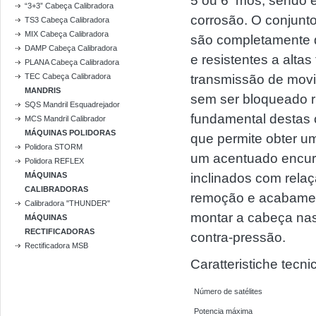
5 ou 6 mós, sendo es
“3+3” Cabeça Calibradora
corrosão. O conjunt
TS3 Cabeça Calibradora
MIX Cabeça Calibradora
são completamente 
DAMP Cabeça Calibradora
e resistentes a alta
PLANA Cabeça Calibradora
TEC Cabeça Calibradora
transmissão de movim
MANDRIS
sem ser bloqueado r
SQS Mandril Esquadrejador
fundamental destas 
MCS Mandril Calibrador
MÁQUINAS POLIDORAS
que permite obter um
Polidora STORM
um acentuado encurv
Polidora REFLEX
MÁQUINAS
inclinados com relaç
CALIBRADORAS
remoção e acabamen
Calibradora "THUNDER"
montar a cabeça na
MÁQUINAS
RECTIFICADORAS
contra-pressão.
Rectificadora MSB
Caratteristiche tec
Número de satélites
Potencia máxima