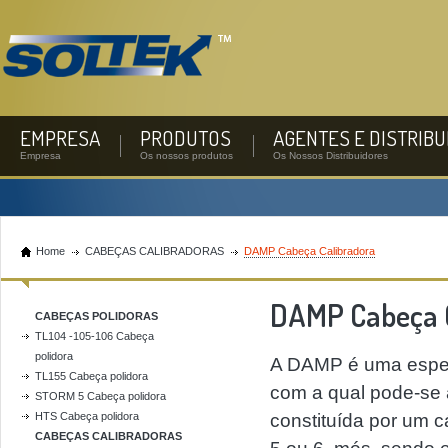
EMPRESA
PRODUTOS
AGENTES E DISTRIB
Empresa
Os nossos produtos
Os Nossos Distribuidores
Home
CABEÇAS CALIBRADORAS
DAMP Cabeça Calibradora
DAMP Cabeça 
CABEÇAS POLIDORAS
TL104 -105-106 Cabeça
polidora
A DAMP é uma especia
TL155 Cabeça polidora
com a qual pode-se a
STORM 5 Cabeça polidora
HTS Cabeça polidora
constituída por um cá
CABEÇAS CALIBRADORAS