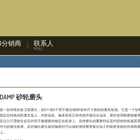
和分销商
联系人
联系人
DAMP 砂轮磨头
是一款特殊的多卫星磨头，由5个或6个用于抛光/精研各种尺寸瓷砖的磨具组成。它是一个铝
固定在特殊的防腐支架上。内部齿轮、轴承和其它所有组件都完全油浴，密封使用耐磨能够
定法兰只需锁住反应对而不被僵硬的锁定在机身上。这种磨头的重要特征是内部的特殊减震
均匀的抛光效果。此外轴比磨头旋转轴相对可以倾斜使研磨弹簧在加工时能更有效的排屑和
上。