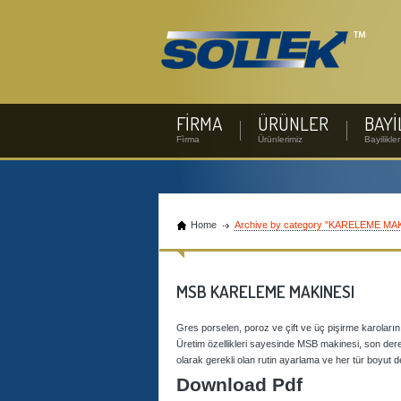
FİRMA
ÜRÜNLER
BAYİ
Fìrma
Ürünlerimiz
Bayilikler
Home
Archive by category "KARELEME MA
MSB KARELEME MAKINESI
Gres porselen, poroz ve çift ve üç pişirme karoları
Üretim özellikleri sayesinde MSB makinesi, son derec
olarak gerekli olan rutin ayarlama ve her tür boyut 
Download Pdf