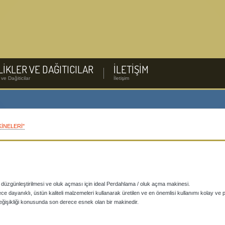
LİKLER VE DAĞITICILAR
İLETİŞİM
 ve Dağiticilar
İletişim
KİNELERİ"
n düzgünleştirilmesi ve oluk açması için ideal Perdahlama / oluk açma makinesi.
e dayanıklı, üstün kaliteli malzemeleri kullanarak üretilen ve en önemlisi kullanımı kolay ve 
değişikliği konusunda son derece esnek olan bir makinedir.