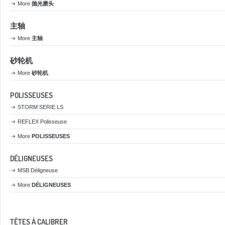
More
抛光磨头
主轴
More
主轴
砂轮机
More
砂轮机
POLISSEUSES
STORM SERIE LS
REFLEX Polisseuse
More
POLISSEUSES
DÉLIGNEUSES
MSB Déligneuse
More
DÉLIGNEUSES
TÊTES À CALIBRER