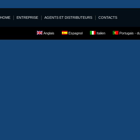
HOME
ENTREPRISE
AGENTS ET DISTRIBUTEURS
CONTACTS
Anglais
Espagnol
Italien
Portugais - du