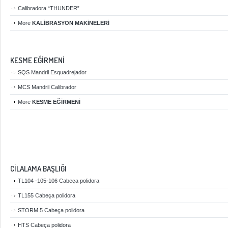
Calibradora “THUNDER”
More
KALİBRASYON MAKİNELERİ
KESME EĞİRMENİ
SQS Mandril Esquadrejador
MCS Mandril Calibrador
More
KESME EĞİRMENİ
CİLALAMA BAŞLIĞI
TL104 -105-106 Cabeça polidora
TL155 Cabeça polidora
STORM 5 Cabeça polidora
HTS Cabeça polidora