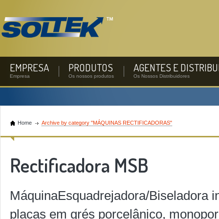
EMPRESA
PRODUTOS
AGENTES E DISTRIB
Empresa
Os nossos produtos
Os Nossos Distribuidores
Home
Archive by category "MÁQUINAS RECTIFICADORAS"
Rectificadora MSB
MáquinaEsquadrejadora/Biseladora ind
placas em grés porcelânico, monopor