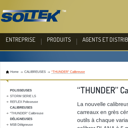
ENTREPRISE
PRODUITS
AGENTS ET DISTRI
Home
CALIBREUSES
“THUNDER” Calibreuse
“THUNDER” Ca
POLISSEUSES
STORM SERIE LS
REFLEX Polisseuse
La nouvelle calibreu
CALIBREUSES
carreaux en grès cé
“THUNDER” Calibreuse
DÉLIGNEUSES
outils à chaque varia
MSB Déligneuse