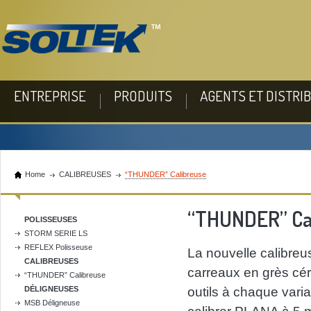
ENTREPRISE
PRODUITS
AGENTS ET DISTRI
Home
CALIBREUSES
“THUNDER” Calibreuse
“THUNDER” Ca
POLISSEUSES
STORM SERIE LS
REFLEX Polisseuse
La nouvelle calibreu
CALIBREUSES
carreaux en grès cé
“THUNDER” Calibreuse
DÉLIGNEUSES
outils à chaque varia
MSB Déligneuse