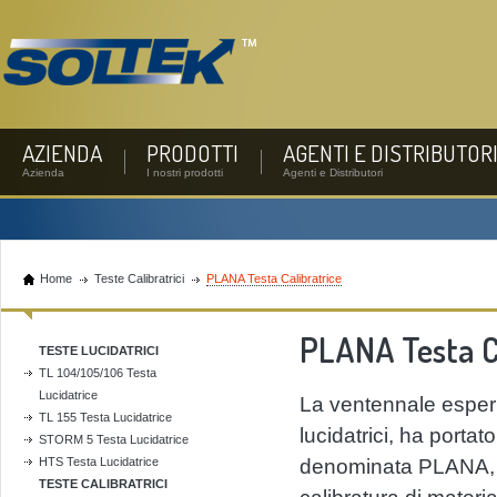
AZIENDA
PRODOTTI
AGENTI E DISTRIBUTOR
Azienda
I nostri prodotti
Agenti e Distributori
Home
Teste Calibratrici
PLANA Testa Calibratrice
PLANA Testa C
TESTE LUCIDATRICI
TL 104/105/106 Testa
Lucidatrice
La ventennale esperi
TL 155 Testa Lucidatrice
lucidatrici, ha porta
STORM 5 Testa Lucidatrice
HTS Testa Lucidatrice
denominata PLANA, c
TESTE CALIBRATRICI