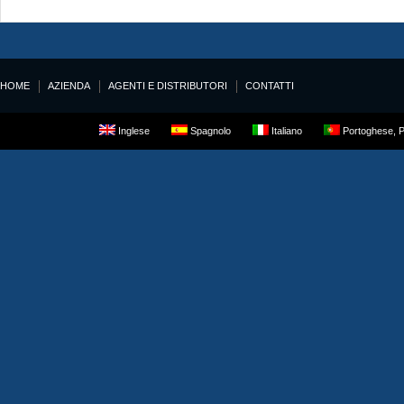
HOME
AZIENDA
AGENTI E DISTRIBUTORI
CONTATTI
Inglese
Spagnolo
Italiano
Portoghese, P