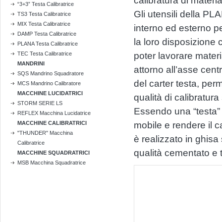
calibratura di materia
“3+3” Testa Calibratrice
Gli utensili della PL
TS3 Testa Calibratrice
MIX Testa Calibratrice
interno ed esterno p
DAMP Testa Calibratrice
la loro disposizione 
PLANA Testa Calibratrice
TEC Testa Calibratrice
poter lavorare materi
MANDRINI
attorno all’asse centr
SQS Mandrino Squadratore
del carter testa, per
MCS Mandrino Calibratore
MACCHINE LUCIDATRICI
qualità di calibratura 
STORM SERIE LS
Essendo una “testa” 
REFLEX Macchina Lucidatrice
MACCHINE CALIBRATRICI
mobile e rendere il c
"THUNDER" Macchina
è realizzato in ghisa
Calibratrice
qualità cementato e 
MACCHINE SQUADRATRICI
MSB Macchina Squadratrice