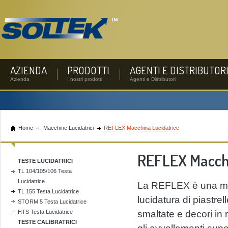
AZIENDA
PRODOTTI
AGENTI E DISTRIBUTOR
Azienda
I nostri prodotti
Agenti e Distributori
Home
Macchine Lucidatrici
REFLEX Macchina Lucidatrice
REFLEX Macchi
TESTE LUCIDATRICI
TL 104/105/106 Testa
Lucidatrice
La REFLEX è una mac
TL 155 Testa Lucidatrice
lucidatura di piastre
STORM 5 Testa Lucidatrice
HTS Testa Lucidatrice
smaltate e decori in ri
TESTE CALIBRATRICI