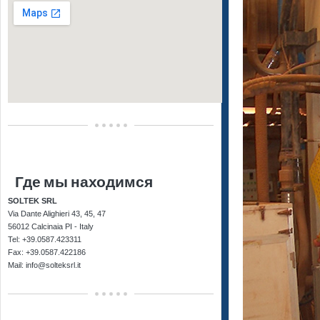
Где мы находимся
SOLTEK SRL
Via Dante Alighieri 43, 45, 47
56012 Calcinaia PI - Italy
Tel: +39.0587.423311
Fax: +39.0587.422186
Mail: info@solteksrl.it