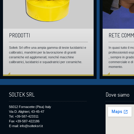
PRODOTTI
RETE COMM
Soltek Srl offre una ampia gamma di teste lucidatrici e
In quasi tutto il
calibratici, mandrini per la lavorazione di graniti
professionisti esp
ceramiche ed agglomerati; nonché macchine
, sempre in grado 
calibratrici, lucidatrici e squadratrici per ceramiche.
commerciale e di c
momento.
SOLTEK SRL
Dove siamo
56012 Fornacette (Pisa) Italy
Via D. Alighieri, 43-45-47
Tel. +39-587-423311
Fax +39-587-422186
E-mail: info@solteksrl.it