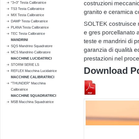
costruzioni meccanich
“3+3” Testa Calibratrice
TS3 Testa Calibratrice
granito e ceramica co
MIX Testa Calibratrice
DAMP Testa Calibratrice
SOLTEK costruisce mac
PLANA Testa Calibratrice
e gres porcellanato 
TEC Testa Calibratrice
MANDRINI
teste e mandrini di p
SQS Mandrino Squadratore
garanzia di qualità e
MCS Mandrino Calibratore
prestazioni nel proc
MACCHINE LUCIDATRICI
STORM SERIE LS
Download P
REFLEX Macchina Lucidatrice
MACCHINE CALIBRATRICI
"THUNDER" Macchina
Calibratrice
MACCHINE SQUADRATRICI
MSB Macchina Squadratrice